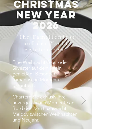
CHRISTMAS
New Year
2026
"Ihr Familienfest
auf der Yacht
zelebrieren"
Eine Weihnachtsfeier oder
Silvester auf dem Rhein
genießen! Besonders
romantische Momente
garantiert.
Chartern Sie exklusiv Ihre
unvergesslichen Momente an
Bord der 22m Luxusyacht
Melody zwischen Weihnachten
und Neujahr.