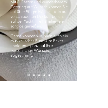
Mit 8 Gästen und wunderbarem
Catering auf Wunsch können Sie
auf über 90 qm Fläche – teils auf
verschiedenen Decks – bei uns
auf der Yacht Ihre Familienfeier
sorglos genießen.
Gerne können wir Ihnen auch ein
musikalisches Rund-Um Paket
anbieten – ganz auf Ihre
persönlichen Wünsche
abgestimmt.